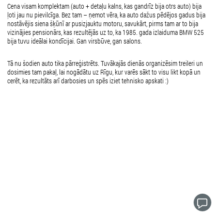
Cena visam komplektam (auto + detaļu kalns, kas gandrīz bija otrs auto) bija
ļoti jau nu pievilcīga. Bez tam – ņemot vēra, ka auto dažus pēdējos gadus bija
nostāvējis siena šķūnī ar pusizjauktu motoru, savukārt, pirms tam ar to bija
vizinājies pensionārs, kas rezultējās uz to, ka 1985. gada izlaiduma BMW 525
bija tuvu ideālai kondīcijai. Gan virsbūve, gan salons.
Tā nu šodien auto tika pārreģistrēts. Tuvākajās dienās organizēsim treileri un
dosimies tam pakaļ, lai nogādātu uz Rīgu, kur varēs sākt to visu likt kopā un
cerēt, ka rezultāts arī darbosies un spēs iziet tehnisko apskati :)