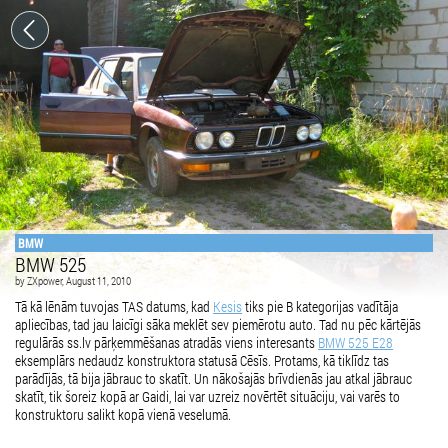
BMW
BMW 525
by
ZXpower
, August 11, 2010
Tā kā lēnām tuvojas TAS datums, kad
Kesis
tiks pie B kategorijas vadītāja
apliecības, tad jau laicīgi sāka meklēt sev piemērotu auto. Tad nu pēc kārtējās
regulārās ss.lv pārķemmēšanas atradās viens interesants
BMW 525 E28
eksemplārs nedaudz konstruktora statusā Cēsīs. Protams, kā tiklīdz tas
parādījās, tā bija jābrauc to skatīt. Un nākošajās brīvdienās jau atkal jābrauc
skatīt, tik šoreiz kopā ar Gaidi, lai var uzreiz novērtēt situāciju, vai varēs to
konstruktoru salikt kopā vienā veselumā.