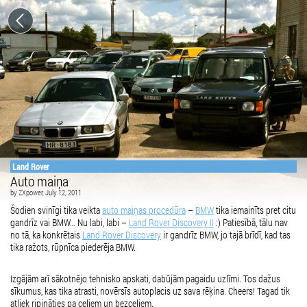
Land Rover
Auto maiņa
by
ZXpower
, July 12, 2011
Šodien svinīgi tika veikta
auto maiņas procedūra
–
BMW
tika iemainīts pret citu
gandrīz vai BMW… Nu labi, labi –
Land Rover Discovery II
:) Patiesībā, tālu nav
no tā, ka konkrētais
Land Rover Discovery
ir gandrīz BMW, jo tajā brīdī, kad tas
tika ražots, rūpnīca piederēja BMW.
Izgājām arī sākotnējo tehnisko apskati, dabūjām pagaidu uzlīmi. Tos dažus
sīkumus, kas tika atrasti, novērsīs autoplacis uz sava rēķina. Cheers! Tagad tik
atliek ripināties pa ceļiem un bezceļiem.