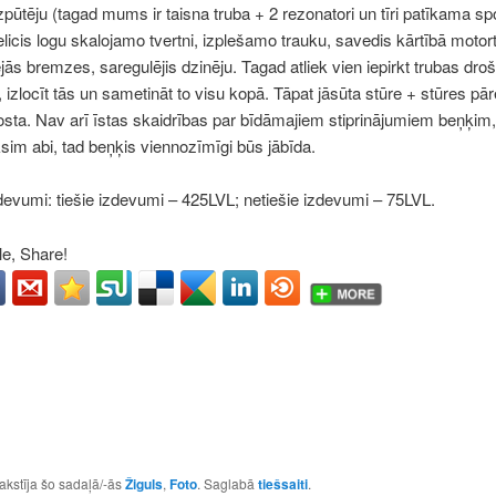
 izpūtēju (tagad mums ir taisna truba + 2 rezonatori un tīri patīkama sp
elicis logu skalojamo tvertni, izplešamo trauku, savedis kārtībā motort
ās bremzes, saregulējis dzinēju. Tagad atliek vien iepirkt trubas dro
izlocīt tās un sametināt to visu kopā. Tāpat jāsūta stūre + stūres pāre
osta. Nav arī īstas skaidrības par bīdāmajiem stiprinājumiem beņķim, 
sim abi, tad beņķis viennozīmīgi būs jābīda.
devumi: tiešie izdevumi – 425LVL; netiešie izdevumi – 75LVL.
e, Share!
akstīja šo sadaļā/-ās
Žiguls
,
Foto
. Saglabā
tiešsaiti
.