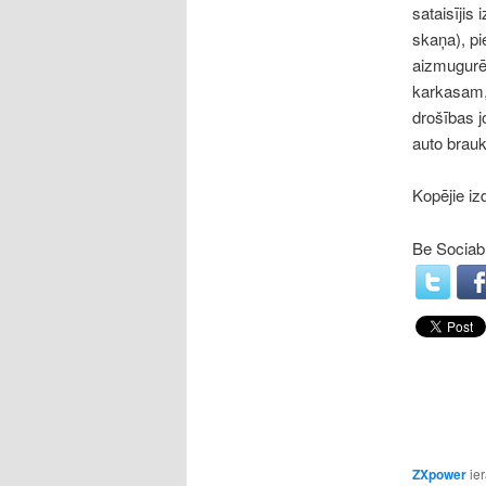
sataisījis
skaņa), pi
aizmugurēj
karkasam, 
drošības j
auto brauk
Kopējie iz
Be Sociabl
ZXpower
ier