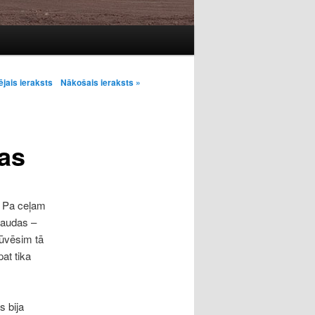
ja
ējais ieraksts
Nākošais ieraksts »
tas
. Pa ceļam
 naudas –
būvēsim tā
at tika
s bija