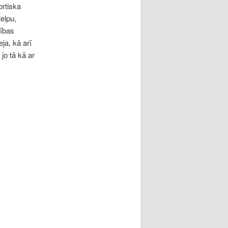
ortiska
elpu,
šības
ja, kā arī
jo tā kā ar