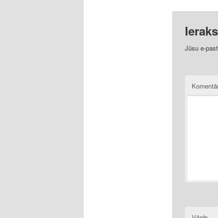
Ierak
Jūsu e-pasta
Komentā
Vārds