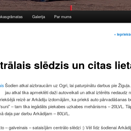
okasgrāmatas
Galerija
Par mums
u
Navigāci
« Iepriekš
rālais slēdzis un citas lie
Šodien atkal aizbraucām uz Ogri, lai paturpinātu darbus pie Žiguļa
jau atkal tika apmeklēti daži autoveikali un atkal iztērēts nedaudz
riekšējā reizē ar Arkādiju izdomājām, ka priekš auto pārvadāšanas 
suni” – tam tika iegādāts piekabes uzkabes mehānisms – 20LVL. Tāp
mā daļa par darbu Arkādijam – 80LVL.
o – galveinais – sataisījām centrālo slēdzi :) Vēl līdz šodienai Arkādij