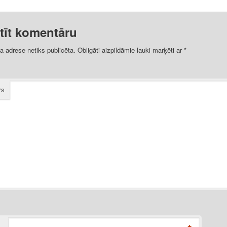
stīt komentāru
 adrese netiks publicēta. Obligāti aizpildāmie lauki marķēti ar *
rs